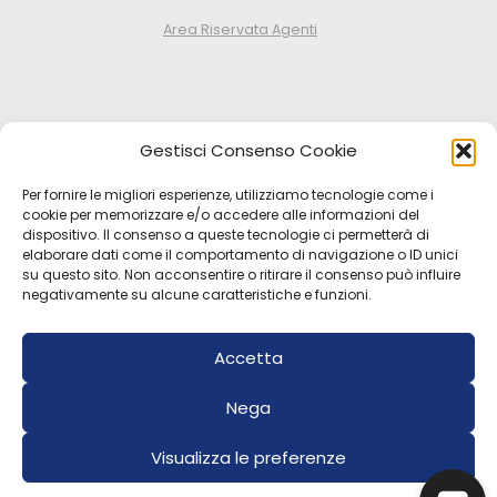
Area Riservata Agenti
Azienda
Gestisci Consenso Cookie
Prodotti
Per fornire le migliori esperienze, utilizziamo tecnologie come i
Dove acquistare
cookie per memorizzare e/o accedere alle informazioni del
dispositivo. Il consenso a queste tecnologie ci permetterà di
Notizie & Salute
elaborare dati come il comportamento di navigazione o ID unici
Contatti
su questo sito. Non acconsentire o ritirare il consenso può influire
negativamente su alcune caratteristiche e funzioni.
Area professionisti
Seguici su:
Accetta
Nega
Privacy Policy
|
Cookie Policy
×
Ciao! Chiedimi qualsiasi cosa!
Visualizza le preferenze